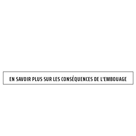
rmet de maintenir la
, la vase d’expansion
circuit.
EN SAVOIR PLUS SUR LES CONSÉQUENCES DE L'EMBOUAGE